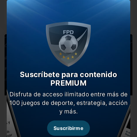
Profesional
El Xeneize fue a fondo y aseguró que si lo hacen jugar…
Suscríbete para contenido
PREMIUM
Disfruta de acceso ilimitado entre más de
100 juegos de deporte, estrategia, acción
“Me encantaría que se haga la Copa América en
Argentina”
y más.
Marcelo Tinelli rompió el silencio y habló de todo. Su
deseo del…
Suscribirme