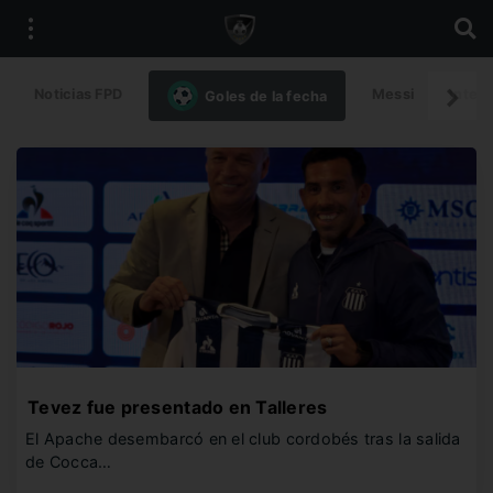
Noticias FPD
Messi
Intern
Goles de la fecha
Tevez fue presentado en Talleres
El Apache desembarcó en el club cordobés tras la salida
de Cocca…