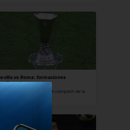
evilla vs Roma: formaciones
confirmadas
udapest espera por el gran campeón de la
uropa League. Se viene…