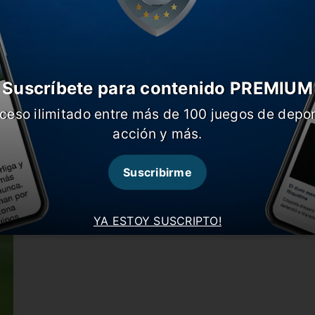
Suscríbete para contenido PREMIUM
ceso ilimitado entre más de 100 juegos de depor
M
Sampaoli vuelve al Sevilla
acción y más.
l
El entrenador argentino fue presentado en el
E
conjunto español, luego que el…
S
Suscribirme
YA ESTOY SUSCRIPTO!