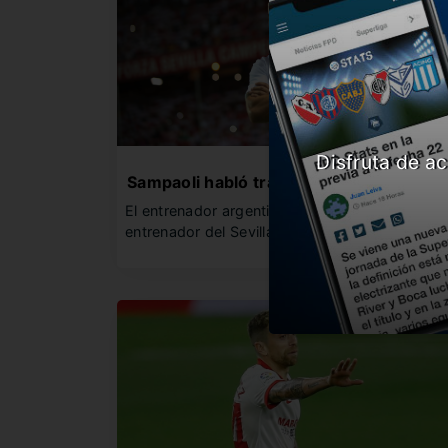
Disfruta de ac
Sampaoli habló tras su despido
El entrenador argentino no continua siendo el
entrenador del Sevilla y habló…