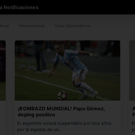
a Notificaciones
essi
Internacional
Copa Libertadores
¡BOMBAZO MUNDIAL! Papu Gómez,
A
doping positivo
El argentino estará suspendido por dos años
E
por la ingesta de un…
p