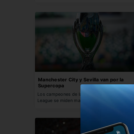
Manchester City y Sevilla van por la
Supercopa
Los campeones de la Champions y la Europa
League se miden mano…