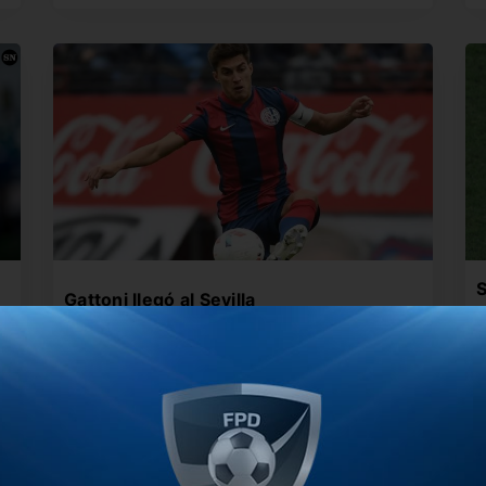
S
Gattoni llegó al Sevilla
El ex jugador de San Lorenzo ya posó con su
B
nueva camiseta…
E