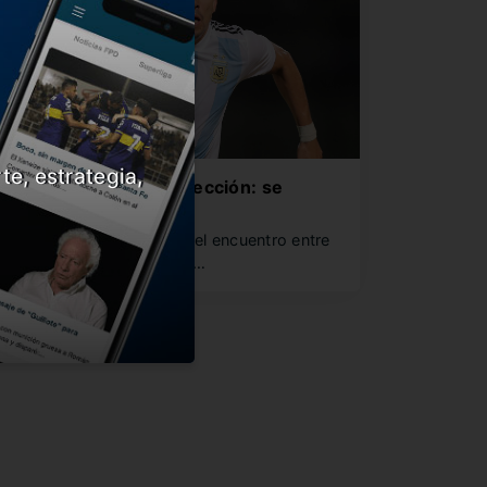
te, estrategia,
alas noticias en la Selección: se
esionó Acuña
l Huevo no pudo terminar el encuentro entre
evilla ante Rayo Vallecano…