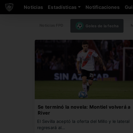
Noticias
Estadísticas
Notificaciones
Gui
Noticias FPD
M
Goles de la fecha
Se terminó la novela: Montiel volverá a
River
El Sevilla aceptó la oferta del Millo y le lateral
regresará al…