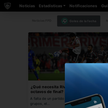
Noticias
Estadísticas
Notificaciones
Gui
Noticias FPD
M
Goles de la fecha
¿Qué necesita River para pasar a
octavos de final?
A falta de un partido para terminar la fase de
grupos, el…