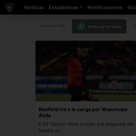
Noticias
Estadísticas
Notificaciones
Gui
Noticias FPD
M
Goles de la fecha
Banfield irá a la carga por Wanchope
Ábila
El DT Claudio Vivas le pidió a la dirigencia del
Taladro un…