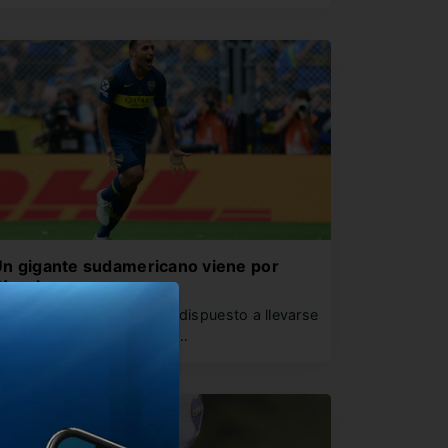
n gigante sudamericano viene por
Wanchope
n importante equipo está dispuesto a llevarse
 Ramón Ábila. ¿Lo largan?…