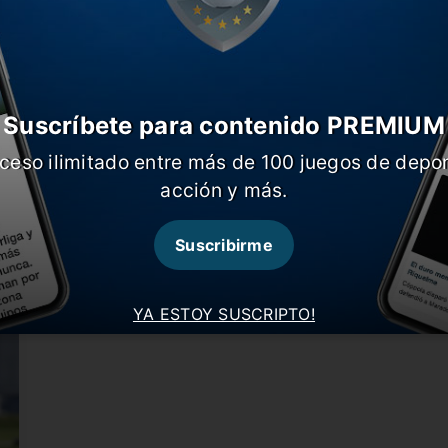
Suscríbete para contenido PREMIUM
ceso ilimitado entre más de 100 juegos de depor
e
R
Se viene el verdadero recambio en Boca
acción y más.
j
El Xeneize recibirá a Lanús por el torneo local y
B
Russo pondrá…
L
Suscribirme
YA ESTOY SUSCRIPTO!