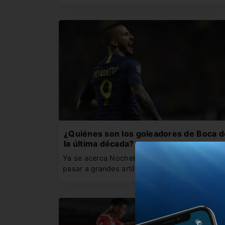
¿Quiénes son los goleadores de Boca d
la última década?
Ya se acerca Nochebuena y el Xeneize vio
pasar a grandes artilleros.…