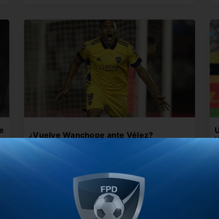
e
U
¿Vuelve Wanchope ante Vélez?
Ábila evoluciona favorablemente tras su
U
operación y podría ir al banco frente…
a