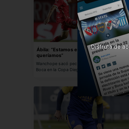
Disfruta de ac
Ábila: “Estamos en otra final y era lo qu
queríamos”
Wanchope sacó pecho por la clasificación de
Boca en la Copa Diego…