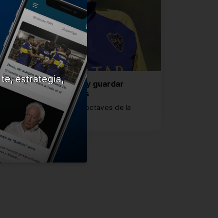
te, estrategia,
usso, entre arriesgar y guardar
ugadores ante Caracas
oca ya está clasificado a octavos de la
ibertadores y con el…