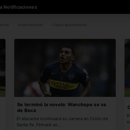
a Notificaciones
essi
Internacional
Copa Libertadores
Se terminó la novela: Wanchope se va
C
de Boca
P
El atacante continuará su carrera en Colón de
c
Santa Fe. Firmará un…