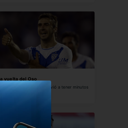
a vuelta del Oso
l ex delantero de River volvió a tener minutos
n su nuevo…