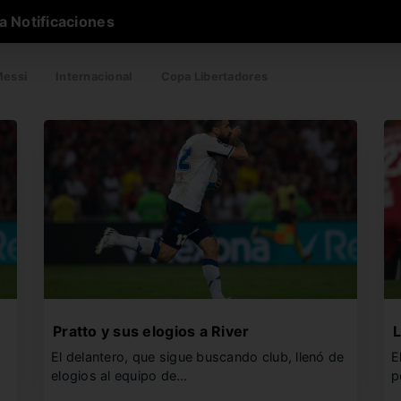
a Notificaciones
essi
Internacional
Copa Libertadores
Pratto y sus elogios a River
L
El delantero, que sigue buscando club, llenó de
E
elogios al equipo de…
p