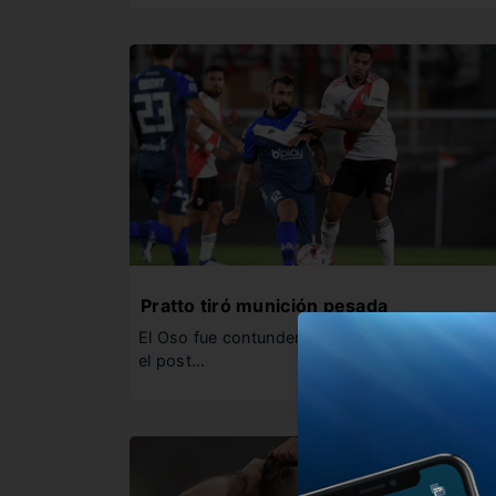
Pratto tiró munición pesada
El Oso fue contundente a la hora de declarar 
el post…