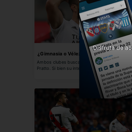
Disfruta de ac
¿Gimnasia o Vélez?
Ambos clubes buscan llevarse el pase de
Pratto. Si bien su intención…