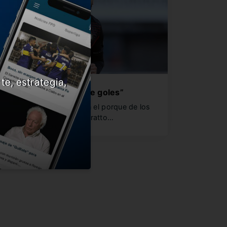
te, estrategia,
Es bueno, pero no hace goles”
os holandeses justificaron el porque de los
ocos minutos que juega Pratto…