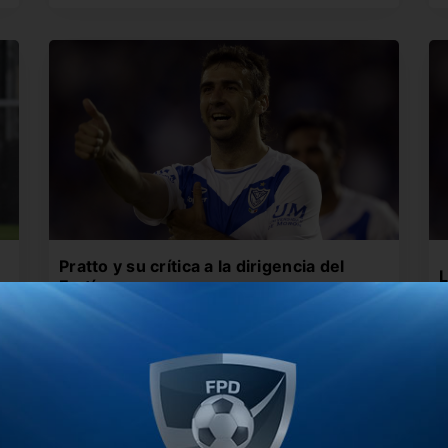
Pratto y su crítica a la dirigencia del
L
Fortín
en
E
El delantero disputó ayer como titular el duelo
e
amistoso ante River en…