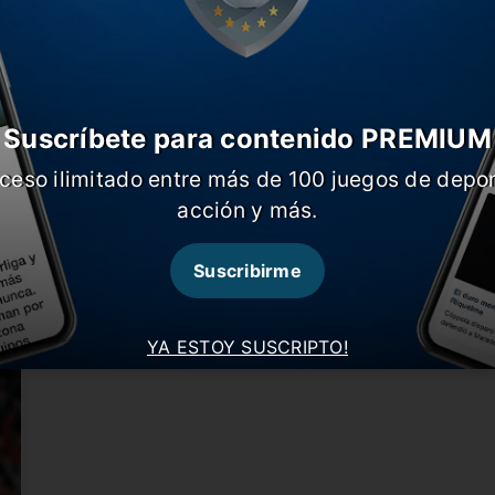
Suscríbete para contenido PREMIUM
ceso ilimitado entre más de 100 juegos de depor
“No va a volver a River hasta junio”
“
acción y más.
El representante del Oso Pratto habló y dejó en
L
claro cuando volverá…
p
Suscribirme
YA ESTOY SUSCRIPTO!