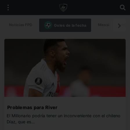
Noticias FPD
Messi
Intern
Goles de la fecha
Problemas para River
El Millonario podría tener un inconveniente con el chileno
Díaz, que es…