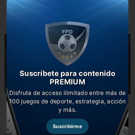
Gallardo recibió malas noticias luego de la practica de
hoy. Un jugador…
Suscríbete para contenido
PREMIUM
Disfruta de acceso ilimitado entre más de
100 juegos de deporte, estrategia, acción
El día de River en fotos
y más.
Repasá las mejores imágenes de una nueva jornada de
prácticas del Millo…
Suscribirme