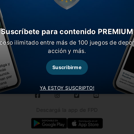
Suscríbete para contenido PREMIUM
ceso ilimitado entre más de 100 juegos de depor
acción y más.
CARGAR MÁS NOTICIAS
Suscribirme
Seguínos en nuestras redes!
YA ESTOY SUSCRIPTO!
Descargá la app de FPD