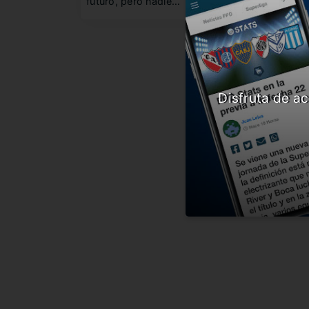
futuro, pero nadie…
Disfruta de ac