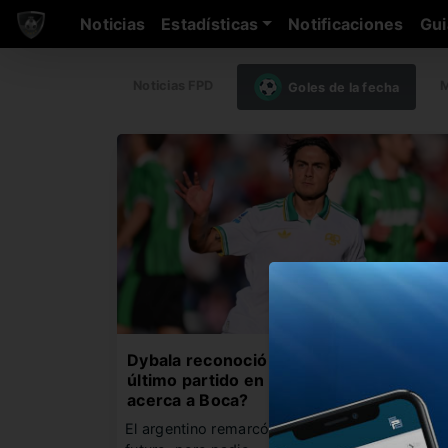
Noticias
Estadísticas
Notificaciones
Gui
Noticias FPD
M
Goles de la fecha
Dybala reconoció que el próximo será s
último partido en Roma como local: ¿se
acerca a Boca?
El argentino remarcó que no sabe nada de su