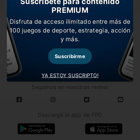
Suscríbete para contenido
convocados del elenco…
PREMIUM
Disfruta de acceso ilimitado entre más de
100 juegos de deporte, estrategia, acción
y más.
Suscribirme
CARGAR MÁS NOTICIAS
YA ESTOY SUSCRIPTO!
Seguínos en nuestras redes!
Descargá la app de FPD