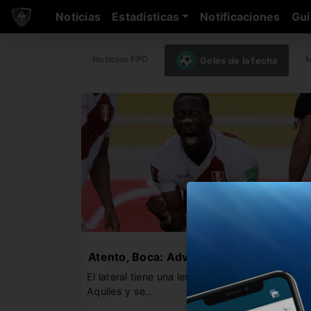
Noticias
Estadísticas
Notificaciones
Gui
Noticias FPD
M
Goles de la fecha
Atento, Boca: Advíncula es baja en Perú
El lateral tiene una lesión en el tendón de
Aquiles y se…