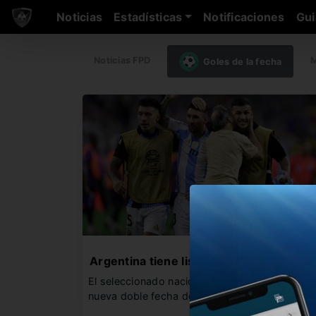
Noticias
Estadísticas
Notificaciones
Gui
Noticias FPD
M
Goles de la fecha
Argentina tiene lista
El seleccionado nacional se prepara para una
nueva doble fecha de Eliminatorias.…