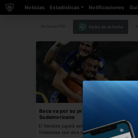
Noticias
Estadísticas
Notificaciones
Gui
Noticias FPD
M
Goles de la fecha
Boca va por su primera victoria en la
Sudamericana
El Xeneize jugará esta noche ante Sportivo
Trinidense con dos retornos fundamentales…