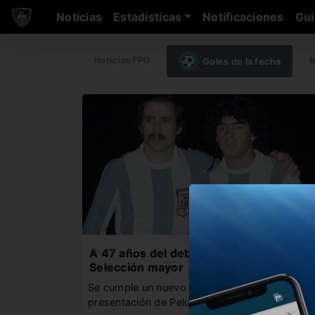
Noticias
Estadísticas
Notificaciones
Gui
Noticias FPD
M
Goles de la fecha
A 47 años del debut de Maradona en la
Selección mayor
Se cumple un nuevo aniversario de la
presentación de Pelusa con la…