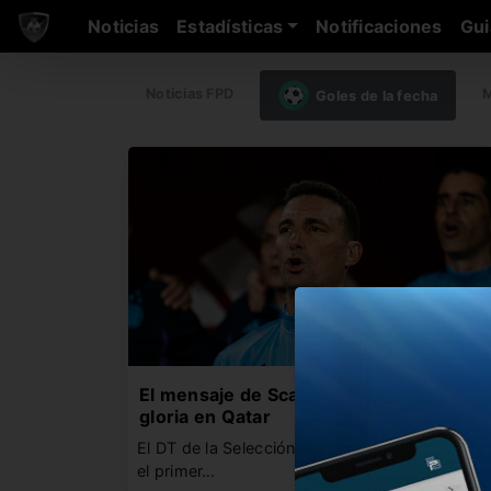
Noticias
Estadísticas
Notificaciones
Gui
Noticias FPD
M
Goles de la fecha
El mensaje de Scaloni a un año de la
gloria en Qatar
El DT de la Selección dejó una emotiva frase e
el primer…