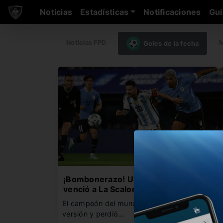
Noticias
Estadísticas
Notificaciones
Gui
Noticias FPD
M
Goles de la fecha
¡Bombonerazo! Uruguay dio el golpe y
venció a La Scaloneta
El campeón del mundo estuvo lejos de su mej
versión y perdió…