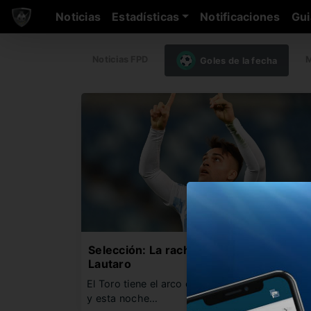
Noticias
Estadísticas
Notificaciones
Gui
Noticias FPD
M
Goles de la fecha
Selección: La racha que busca romper
Lautaro
El Toro tiene el arco cerrado con la Albiceleste
y esta noche…