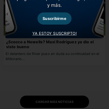
y más.
Suscribirme
YA ESTOY SUSCRIPTO!
¿Scocco a Newells? Maxi Rodríguez ya dio el
visto bueno
El delantero de River puso en duda su continuidad en el
Millonario…
CARGAR MÁS NOTICIAS