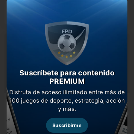
Ñublense
La Academia cerrará esta noche la fase de grupos de la
Copa…
Suscríbete para contenido
PREMIUM
Disfruta de acceso ilimitado entre más de
100 juegos de deporte, estrategia, acción
Rojas está recuperado y sería titular ante
Barracas
y más.
El volante fue titular con la Selección de Paraguay y ya
está…
Suscribirme