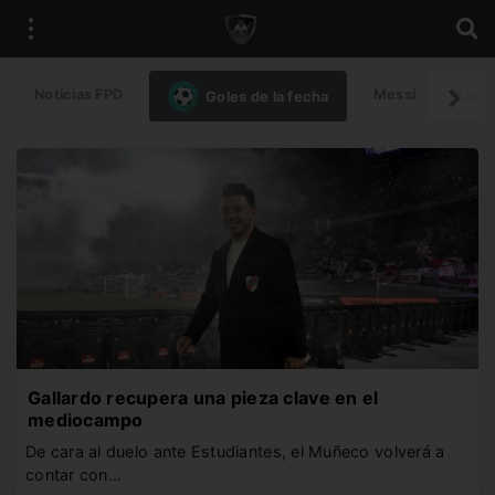
Noticias FPD
Messi
Intern
Goles de la fecha
Gallardo recupera una pieza clave en el
mediocampo
De cara al duelo ante Estudiantes, el Muñeco volverá a
contar con…