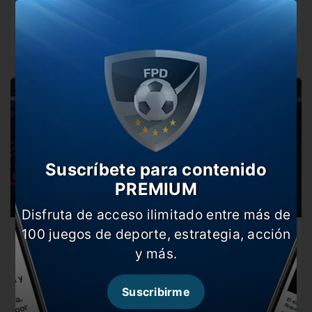
El Muñeco descargó toda su bronca por el gol de Junior
en…
Suscríbete para contenido
PREMIUM
Disfruta de acceso ilimitado entre más de
100 juegos de deporte, estrategia, acción
River busca los tres puntos de local
y más.
El Millonario será local desde las 21:00 horas ante Junior
de Colombia…
Suscribirme