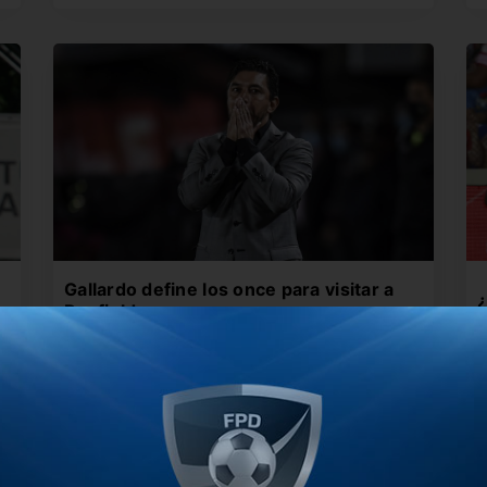
Gallardo define los once para visitar a
¿
Banfield
Q
te
El Muñeco movería varias piezas para enfrentar
p
al Taladro en el Florencio…