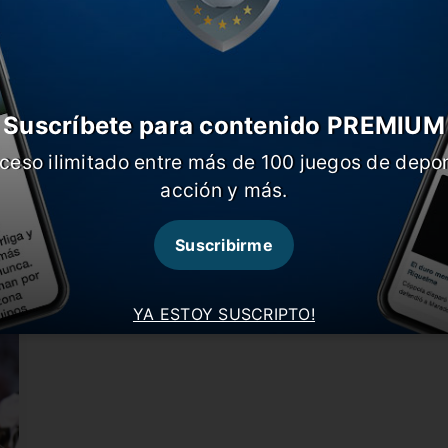
Suscríbete para contenido PREMIUM
ceso ilimitado entre más de 100 juegos de depor
La lesión de Juanfer: ¿cuántos días
O
acción y más.
estará afuera?
j
Quintero sufrió un golpe en el amistoso de la
E
Selección Colombia ante…
t
Suscribirme
YA ESTOY SUSCRIPTO!