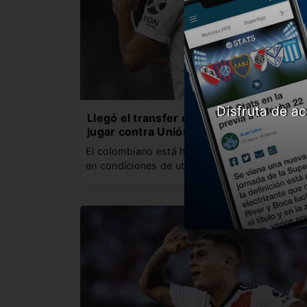
Disfruta de ac
Llegó el transfer de Quintero y podrá
jugar contra Unión
El colombiano está habilitado y Gallardo está
en condiciones de utilizarlo ante…