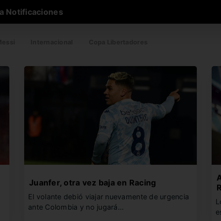
a Notificaciones
essi
Internacional
Copa Libertadores
A
Juanfer, otra vez baja en Racing
El volante debió viajar nuevamente de urgencia
L
ante Colombia y no jugará…
e