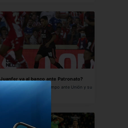
Juanfer va al banco ante Patronato?
uintero salió en el entretiempo ante Unión y su
resencia en El…