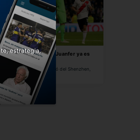
te, estrategia,
tra buena para River: Juanfer ya es
ugador libre
l colombiano se desvinculó del Shenzhen,
iene el pase en su poder…