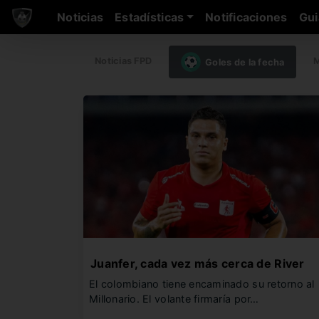
Noticias
Estadísticas
Notificaciones
Gui
Noticias FPD
M
Goles de la fecha
Juanfer, cada vez más cerca de River
El colombiano tiene encaminado su retorno al
Millonario. El volante firmaría por…