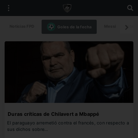
Noticias FPD
Messi
Intern
Goles de la fecha
Duras críticas de Chilavert a Mbappé
El paraguayo arremetió contra el francés, con respecto a
sus dichos sobre…