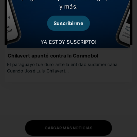
y más.
Suscribirme
YA ESTOY SUSCRIPTO!
Chilavert apuntó contra la Conmebol
El paraguayo fue duro ante la entidad sudamericana.
Cuando José Luis Chilavert…
CARGAR MÁS NOTICIAS