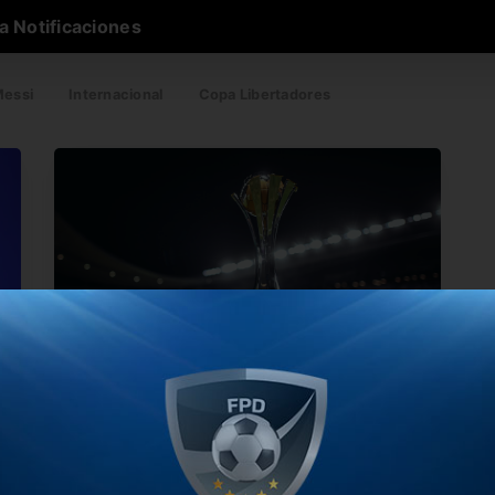
a Notificaciones
essi
Internacional
Copa Libertadores
¡Dos mundiales de clubes en un año!
El torneo más importante a nivel equipos tendrá
s
en 2021 un hecho…