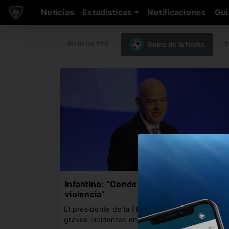
Noticias
Estadísticas
Notificaciones
Gui
Noticias FPD
M
Goles de la fecha
Infantino: “Condeno enérgicamente la
violencia”
El presidente de la FIFA se pronunció sobre lo
graves incidentes en…