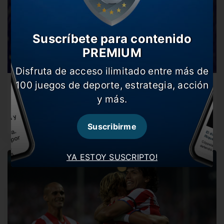
Suscríbete para contenido
PREMIUM
Disfruta de acceso ilimitado entre más de
100 juegos de deporte, estrategia, acción
La frase de Forlán a los dirigentes de
Independiente
y más.
Anta la salida de Sebastián Beccacece, Independiente
acelera por definir el futuro…
Suscribirme
YA ESTOY SUSCRIPTO!