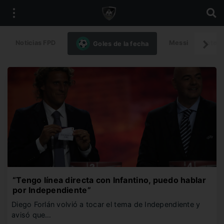
Noticias FPD
Messi
Intern
Goles de la fecha
“Tengo línea directa con Infantino, puedo hablar
por Independiente”
Diego Forlán volvió a tocar el tema de Independiente y
avisó que…