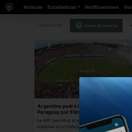
Noticias
Estadísticas
Notificaciones
Gui
Noticias FPD
M
Goles de la fecha
Argentina podrá llevar hinchas a
Paraguay por Eliminatorias
La APF permitirá el acceso de parcialidad
visitante en el Defensores del…