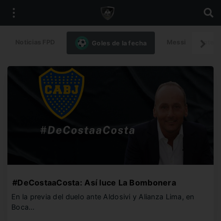
Noticias FPD
Messi
Intern
Goles de la fecha
#DeCostaaCosta: Así luce La Bombonera
En la previa del duelo ante Aldosivi y Alianza Lima, en
Boca…