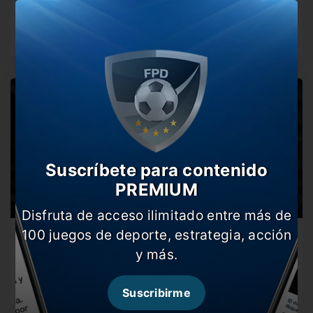
La Plata
Ya sin competencias internacionales, el Xeneize deberá
abocarse de lleno al torneo…
Suscríbete para contenido
PREMIUM
Disfruta de acceso ilimitado entre más de
100 juegos de deporte, estrategia, acción
#DeCostaaCosta: Boca, ante una nueva serie
copera
y más.
El Xeneize enfrentará esta noche a Cruzeiro en Belo
Horizonte. Cavani, afuera…
Suscribirme