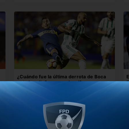
¿Cuándo fue la última derrota de Boca
E
ante brasileños como local?
B
El Xeneize se jugará esta noche su boleto a los
E
cuartos de…
a