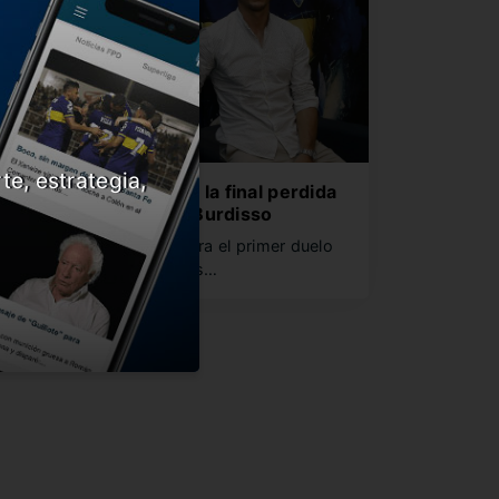
te, estrategia,
Puede pesar en semis la final perdida
en Madrid? Responde Burdisso
enos de dos semanas para el primer duelo
nte River. En declaraciones…