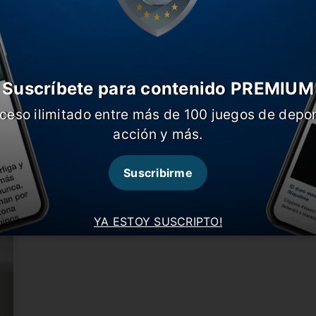
Suscríbete para contenido PREMIUM
ceso ilimitado entre más de 100 juegos de depor
Burdisso bancó a Alfaro y evitó hablar
¿
acción y más.
del árbitro
El director deportivo de Boca rompió el silencio
M
tras la derrota ante…
a
Suscribirme
YA ESTOY SUSCRIPTO!