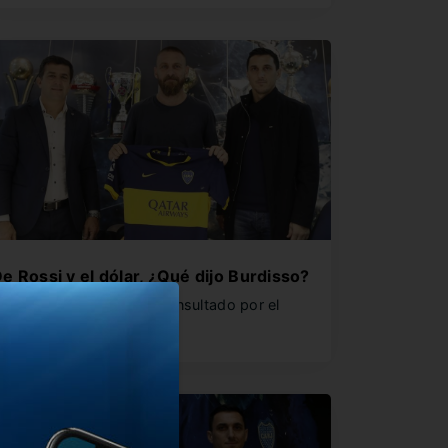
e Rossi y el dólar, ¿Qué dijo Burdisso?
l manager de Boca fue consultado por el
elicado momento de la…