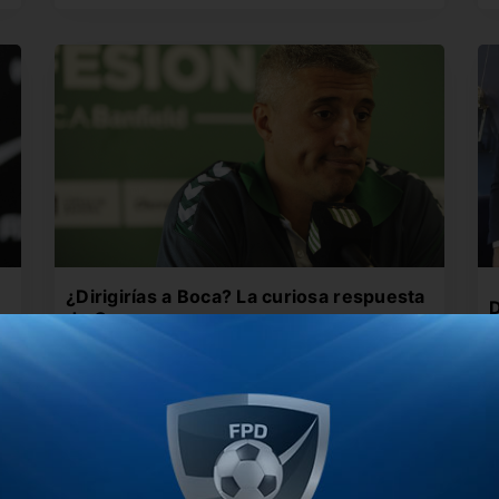
¿Dirigirías a Boca? La curiosa respuesta
D
de Crespo
E
El ex delantero de River tiene una gran amistad
d
con Nicolás Burdisso,…