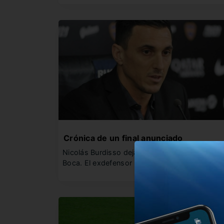
Crónica de un final anunciado
Nicolás Burdisso dejará de ser el manager de
Boca. El exdefensor le…