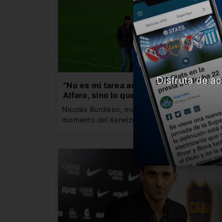
Disfruta de ac
“No es mi tarea analizar lo que dice
Alfaro, sino lo que hace”
Nicolás Burdisso, manager de Boca, analiza el
momento del Xeneize y opina…