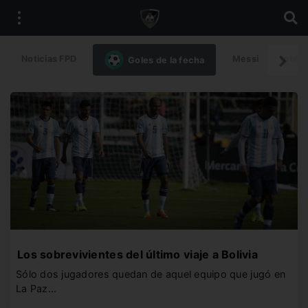
Noticias FPD
Messi
Intern
Goles de la fecha
Los sobrevivientes del último viaje a Bolivia
Sólo dos jugadores quedan de aquel equipo que jugó en
La Paz…