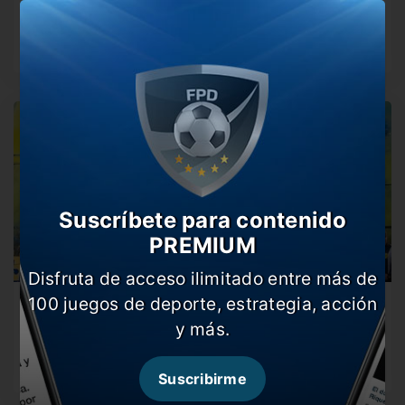
DT
El ciclo del Patón llegó hoy a su fin: el entrenador fue…
Suscríbete para contenido
PREMIUM
Disfruta de acceso ilimitado entre más de
100 juegos de deporte, estrategia, acción
Bauza, en el ocaso de su carrera
y más.
Lo dijo el propio entrenador: una vez que deje Central
dejará de…
Suscribirme